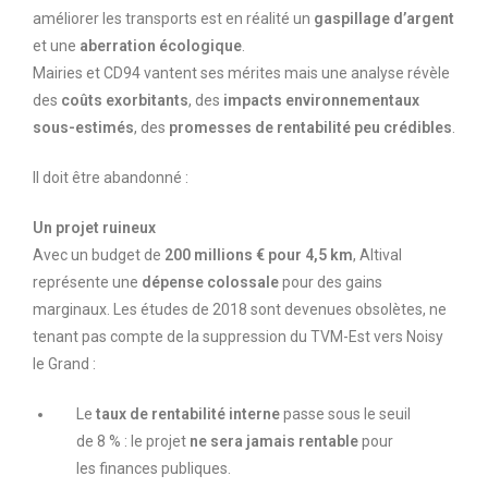
améliorer les transports est en réalité un
gaspillage d’argent
et une
aberration écologique
.
Mairies et CD94 vantent ses mérites mais une analyse révèle
des
coûts exorbitants
, des
impacts environnementaux
sous-estimés
, des
promesses de rentabilité peu crédibles
.
Il doit être abandonné :
Un projet ruineux
Avec un budget de
200 millions € pour 4,5 km
, Altival
représente une
dépense colossale
pour des gains
marginaux. Les études de 2018 sont devenues obsolètes, ne
tenant pas compte de la suppression du TVM-Est vers Noisy
le Grand :
Le
taux de rentabilité interne
passe sous le seuil
de 8 % : le projet
ne sera jamais rentable
pour
les finances publiques.